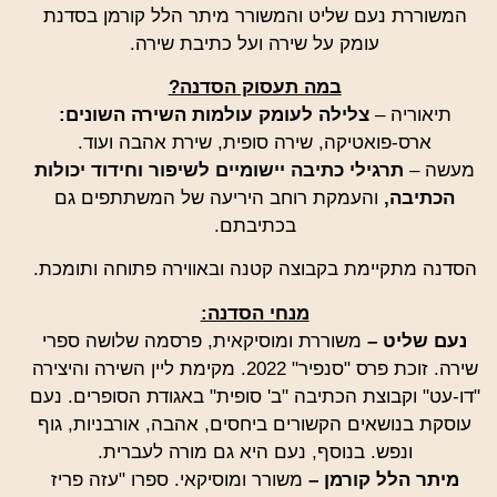
המשוררת נעם שליט והמשורר מיתר הלל קורמן בסדנת
עומק על שירה ועל כתיבת שירה.
במה תעסוק הסדנה?
תיאוריה –
צלילה לעומק עולמות השירה השונים:
ארס-פואטיקה, שירה סופית, שירת אהבה ועוד.
מעשה –
תרגילי כתיבה יישומיים לשיפור וחידוד יכולות
הכתיבה,
והעמקת רוחב היריעה של המשתתפים גם
בכתיבתם.
הסדנה מתקיימת בקבוצה קטנה ובאווירה פתוחה ותומכת.
מנחי הסדנה:
נעם שליט –
משוררת ומוסיקאית, פרסמה שלושה ספרי
שירה. זוכת פרס "סנפיר" 2022. מקימת ליין השירה והיצירה
"דו-עט" וקבוצת הכתיבה "ב' סופית" באגודת הסופרים. נעם
עוסקת בנושאים הקשורים ביחסים, אהבה, אורבניות, גוף
ונפש. בנוסף, נעם היא גם מורה לעברית.
מיתר הלל קורמן –
משורר ומוסיקאי. ספרו "עזה פריז